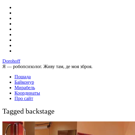
Dorohoff
Я — робопсихолог. Живу там, де моя зброя.
Пощада
Байконур
Мирабель
Координаты
Про сайт
Tagged backstage