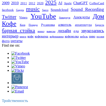
2025
2009
2010
AI
ChatGPT
2011
2012
2020
Apple
CoffeeCard
music
Sound Recording
Soundcloud
facebook
Gaggia
Saeco
YouTube
Дом
Twitter
Анекдоты
Vimeo
Аквариум
Кофе
алкоголь
Русановка
архитектура
Киев
Пощада
бариста
барная стойка
дизайн
звукозапись
еда
винил
вывеска
интерьер
кофе
кофеварка
кофемолка
пиво
книги
кофемашина
мебель
поэзия
цитаты
фото
Find me on:
Тройственность