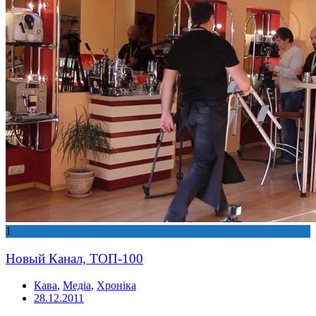
1
Новый Канал, ТОП-100
Кава
,
Медіа
,
Хроніка
28.12.2011