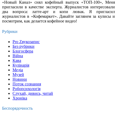
«Новый Канал» снял кофейный выпуск «ТОП-100», Меня
пригласили в качестве эксперта. Журналистов интересовали
два вопроса: латте-арт и копи лювак. Я пригласил
журналистов в «Кофемаркет». Давайте заглянем за кулисы и
посмотрим, как делается кофейное видео!
Рубрики
Pro Zвукозапис
Без рубрики
Блогосфера
Війна
Кава
Кулінарія
Медіа
Музей
Новини
Поток сознания
Робопсихологія
Слухай, дивись, читай
Хроніка
Беспорядочность