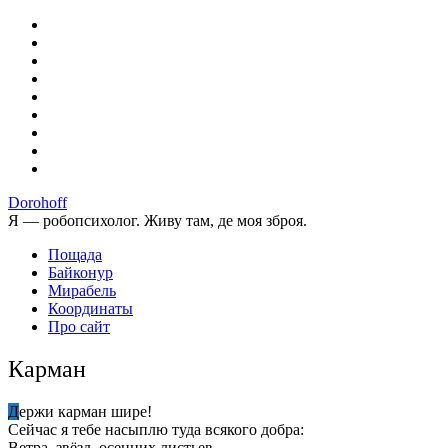
Dorohoff
Я — робопсихолог. Живу там, де моя зброя.
Пощада
Байконур
Мирабель
Координаты
Про сайт
Карман
Держи карман шире!
Сейчас я тебе насыплю туда всякого добра:
Ветра, звёзд, осенних листьев.