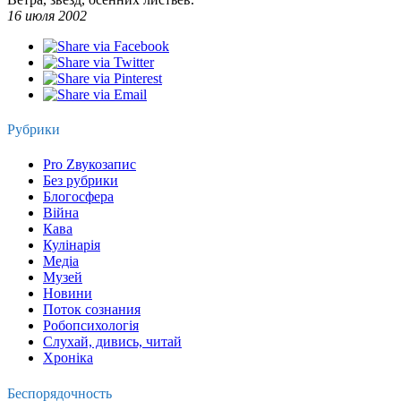
16 июля 2002
Рубрики
Pro Zвукозапис
Без рубрики
Блогосфера
Війна
Кава
Кулінарія
Медіа
Музей
Новини
Поток сознания
Робопсихологія
Слухай, дивись, читай
Хроніка
Беспорядочность