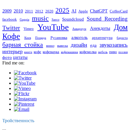
2025
2009
2010
AI
ChatGPT
2011
2012
2020
Apple
CoffeeCard
music
Sound Recording
Soundcloud
facebook
Gaggia
Saeco
YouTube
Дом
Twitter
Анекдоты
Vimeo
Аквариум
Кофе
алкоголь
Русановка
архитектура
Киев
Пощада
бариста
барная стойка
дизайн
звукозапись
еда
винил
вывеска
интерьер
кофе
кофеварка
кофемолка
пиво
книги
кофемашина
мебель
поэзия
цитаты
фото
Find me on:
Тройственность